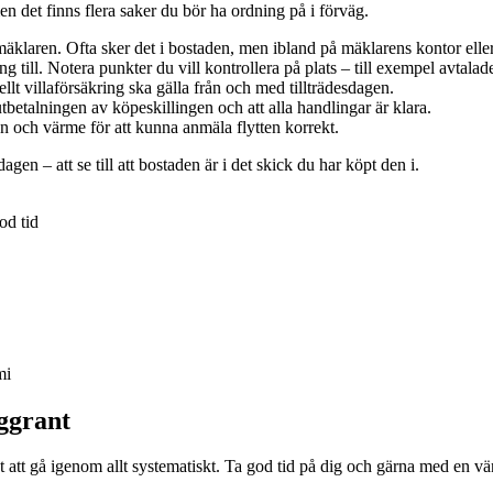
men det finns flera saker du bör ha ordning på i förväg.
 mäklaren. Ofta sker det i bostaden, men ibland på mäklarens kontor ell
g till. Notera punkter du vill kontrollera på plats – till exempel avtalade
t villaförsäkring ska gälla från och med tillträdesdagen.
utbetalningen av köpeskillingen och att alla handlingar är klara.
n och värme för att kunna anmäla flytten korrekt.
gen – att se till att bostaden är i det skick du har köpt den i.
od tid
mi
ggrant
gt att gå igenom allt systematiskt. Ta god tid på dig och gärna med en v