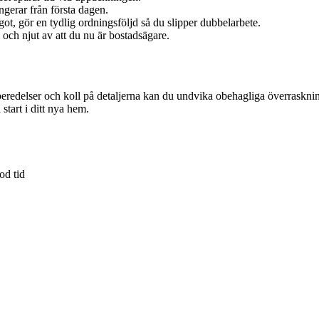
ngerar från första dagen.
ot, gör en tydlig ordningsföljd så du slipper dubbelarbete.
ta och njut av att du nu är bostadsägare.
redelser och koll på detaljerna kan du undvika obehagliga överraskningar
start i ditt nya hem.
od tid