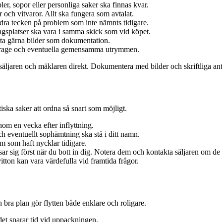
r, sopor eller personliga saker ska finnas kvar.
r och vitvaror. Allt ska fungera som avtalat.
andra tecken på problem som inte nämnts tidigare.
ngsplatser ska vara i samma skick som vid köpet.
ta gärna bilder som dokumentation.
 garage och eventuella gemensamma utrymmen.
äljaren och mäklaren direkt. Dokumentera med bilder och skriftliga ant
iska saker att ordna så snart som möjligt.
inom en vecka efter inflyttning.
h eventuellt sophämtning ska stå i ditt namn.
m som haft nycklar tidigare.
ar sig först när du bott in dig. Notera dem och kontakta säljaren om de 
itton kan vara värdefulla vid framtida frågor.
n bra plan gör flytten både enklare och roligare.
det sparar tid vid uppackningen.