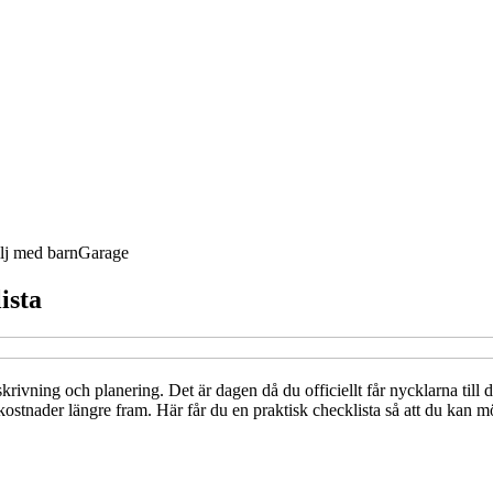
lj med barn
Garage
ista
krivning och planering. Det är dagen då du officiellt får nycklarna ti
ader längre fram. Här får du en praktisk checklista så att du kan möt