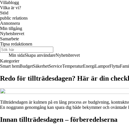
Villablogg
Vilka är vi?
Stöd
public relations
Annonsera
Min tillgång
Nyhetsbrevet
Samarbete
Tipsa redaktionen
Min sida
Skapa användare
Nyhetsbrevet
Kategorier
Smart hem
Budget
Säkerhet
Service
Temperatur
Energi
Lampor
Flytta
Fami
Redo för tillträdesdagen? Här är din checkl
Tillträdesdagen är kulmen på en lång process av budgivning, kontraktss
En noggrann genomgång kan spara dig både bekymmer och oväntade kostn
Innan tillträdesdagen – förberedelserna