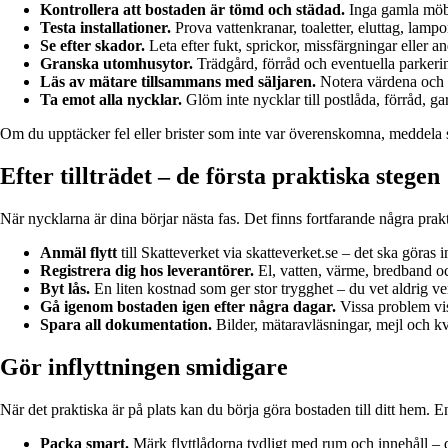
Kontrollera att bostaden är tömd och städad.
Inga gamla möble
Testa installationer.
Prova vattenkranar, toaletter, eluttag, lampo
Se efter skador.
Leta efter fukt, sprickor, missfärgningar eller 
Granska utomhusytor.
Trädgård, förråd och eventuella parkeri
Läs av mätare tillsammans med säljaren.
Notera värdena och 
Ta emot alla nycklar.
Glöm inte nycklar till postlåda, förråd,
Om du upptäcker fel eller brister som inte var överenskomna, meddela s
Efter tillträdet – de första praktiska stegen
När nycklarna är dina börjar nästa fas. Det finns fortfarande några prakt
Anmäl flytt
till Skatteverket via skatteverket.se – det ska göras 
Registrera dig hos leverantörer.
El, vatten, värme, bredband oc
Byt lås.
En liten kostnad som ger stor trygghet – du vet aldrig ve
Gå igenom bostaden igen efter några dagar.
Vissa problem vis
Spara all dokumentation.
Bilder, mätaravläsningar, mejl och kv
Gör inflyttningen smidigare
När det praktiska är på plats kan du börja göra bostaden till ditt hem. E
Packa smart.
Märk flyttlådorna tydligt med rum och innehåll – 