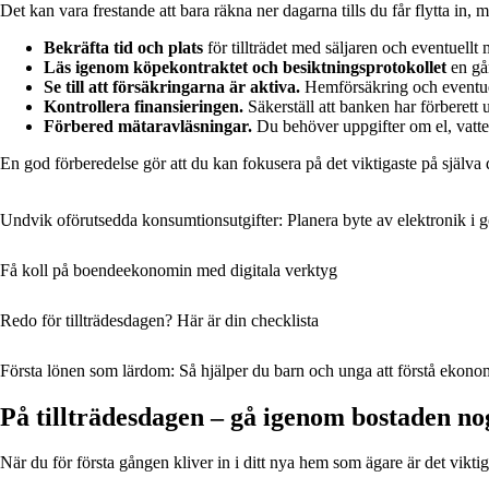
Det kan vara frestande att bara räkna ner dagarna tills du får flytta in, 
Bekräfta tid och plats
för tillträdet med säljaren och eventuellt
Läs igenom köpekontraktet och besiktningsprotokollet
en gån
Se till att försäkringarna är aktiva.
Hemförsäkring och eventuell
Kontrollera finansieringen.
Säkerställ att banken har förberett 
Förbered mätaravläsningar.
Du behöver uppgifter om el, vatte
En god förberedelse gör att du kan fokusera på det viktigaste på själva da
Undvik oförutsedda konsumtionsutgifter: Planera byte av elektronik i g
Få koll på boendeekonomin med digitala verktyg
Redo för tillträdesdagen? Här är din checklista
Första lönen som lärdom: Så hjälper du barn och unga att förstå ekono
På tillträdesdagen – gå igenom bostaden no
När du för första gången kliver in i ditt nya hem som ägare är det vikti