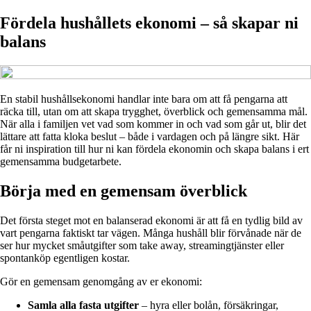
Fördela hushållets ekonomi – så skapar ni
balans
En stabil hushållsekonomi handlar inte bara om att få pengarna att
räcka till, utan om att skapa trygghet, överblick och gemensamma mål.
När alla i familjen vet vad som kommer in och vad som går ut, blir det
lättare att fatta kloka beslut – både i vardagen och på längre sikt. Här
får ni inspiration till hur ni kan fördela ekonomin och skapa balans i ert
gemensamma budgetarbete.
Börja med en gemensam överblick
Det första steget mot en balanserad ekonomi är att få en tydlig bild av
vart pengarna faktiskt tar vägen. Många hushåll blir förvånade när de
ser hur mycket småutgifter som take away, streamingtjänster eller
spontanköp egentligen kostar.
Gör en gemensam genomgång av er ekonomi:
Samla alla fasta utgifter
– hyra eller bolån, försäkringar,