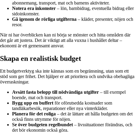
abonnemang, transport, mat och barnens aktiviteter.
Notera era inkomster
– lön, barnbidrag, eventuella bidrag eller
sidoinkomster.
Gå igenom de rörliga utgifterna
– kläder, presenter, nöjen och
resor.
När ni har överblicken kan ni börja se mönster och hitta områden där
det går att justera. Det är viktigt att alla vuxna i hushållet deltar –
ekonomi är ett gemensamt ansvar.
Skapa en realistisk budget
Ett budgetverktyg ska inte kännas som en begränsning, utan som ett
stöd som ger frihet. Det hjälper er att prioritera och undvika obehagliga
överraskningar.
Avsätt fasta belopp till nödvändiga utgifter
– till exempel
boende, mat och transport.
Bygg upp en buffert
för oförutsedda kostnader som
tandläkarbesök, reparationer eller nya vinterkläder.
Planera för det roliga
– det är lättare att hålla budgeten om det
också finns utrymme för nöjen.
Se över budgeten regelbundet
– livssituationer förändras, och
det bör ekonomin också göra.