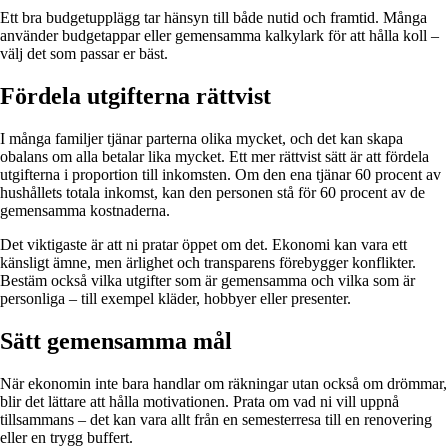
Ett bra budgetupplägg tar hänsyn till både nutid och framtid. Många
använder budgetappar eller gemensamma kalkylark för att hålla koll –
välj det som passar er bäst.
Fördela utgifterna rättvist
I många familjer tjänar parterna olika mycket, och det kan skapa
obalans om alla betalar lika mycket. Ett mer rättvist sätt är att fördela
utgifterna i proportion till inkomsten. Om den ena tjänar 60 procent av
hushållets totala inkomst, kan den personen stå för 60 procent av de
gemensamma kostnaderna.
Det viktigaste är att ni pratar öppet om det. Ekonomi kan vara ett
känsligt ämne, men ärlighet och transparens förebygger konflikter.
Bestäm också vilka utgifter som är gemensamma och vilka som är
personliga – till exempel kläder, hobbyer eller presenter.
Sätt gemensamma mål
När ekonomin inte bara handlar om räkningar utan också om drömmar,
blir det lättare att hålla motivationen. Prata om vad ni vill uppnå
tillsammans – det kan vara allt från en semesterresa till en renovering
eller en trygg buffert.