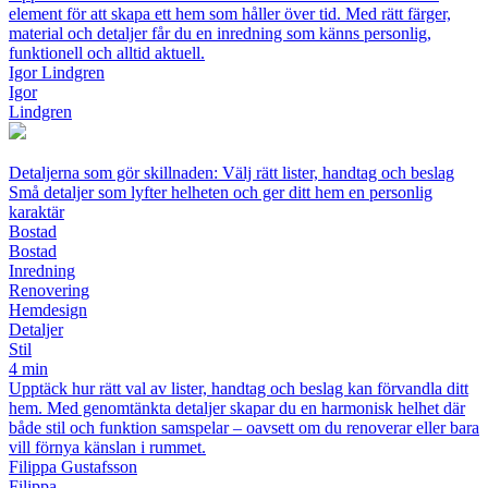
element för att skapa ett hem som håller över tid. Med rätt färger,
material och detaljer får du en inredning som känns personlig,
funktionell och alltid aktuell.
Igor Lindgren
Igor
Lindgren
Detaljerna som gör skillnaden: Välj rätt lister, handtag och beslag
Små detaljer som lyfter helheten och ger ditt hem en personlig
karaktär
Bostad
Bostad
Inredning
Renovering
Hemdesign
Detaljer
Stil
4 min
Upptäck hur rätt val av lister, handtag och beslag kan förvandla ditt
hem. Med genomtänkta detaljer skapar du en harmonisk helhet där
både stil och funktion samspelar – oavsett om du renoverar eller bara
vill förnya känslan i rummet.
Filippa Gustafsson
Filippa