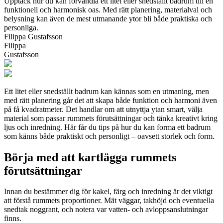
Upptäck hur du kan förvandla ett litet eller snedställt badrum till en
funktionell och harmonisk oas. Med rätt planering, materialval och
belysning kan även de mest utmanande ytor bli både praktiska och
personliga.
Filippa Gustafsson
Filippa
Gustafsson
Ett litet eller snedställt badrum kan kännas som en utmaning, men
med rätt planering går det att skapa både funktion och harmoni även
på få kvadratmeter. Det handlar om att utnyttja ytan smart, välja
material som passar rummets förutsättningar och tänka kreativt kring
ljus och inredning. Här får du tips på hur du kan forma ett badrum
som känns både praktiskt och personligt – oavsett storlek och form.
Börja med att kartlägga rummets
förutsättningar
Innan du bestämmer dig för kakel, färg och inredning är det viktigt
att förstå rummets proportioner. Mät väggar, takhöjd och eventuella
snedtak noggrant, och notera var vatten- och avloppsanslutningar
finns.