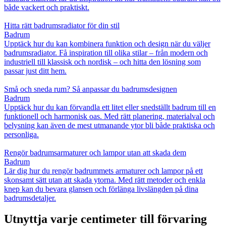
både vackert och praktiskt.
Hitta rätt badrumsradiator för din stil
Badrum
Upptäck hur du kan kombinera funktion och design när du väljer
badrumsradiator. Få inspiration till olika stilar – från modern och
industriell till klassisk och nordisk – och hitta den lösning som
passar just ditt hem.
Små och sneda rum? Så anpassar du badrumsdesignen
Badrum
Upptäck hur du kan förvandla ett litet eller snedställt badrum till en
funktionell och harmonisk oas. Med rätt planering, materialval och
belysning kan även de mest utmanande ytor bli både praktiska och
personliga.
Rengör badrumsarmaturer och lampor utan att skada dem
Badrum
Lär dig hur du rengör badrummets armaturer och lampor på ett
skonsamt sätt utan att skada ytorna. Med rätt metoder och enkla
knep kan du bevara glansen och förlänga livslängden på dina
badrumsdetaljer.
Utnyttja varje centimeter till förvaring