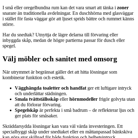
I små eller oregelbundna rum kan det vara smart att tänka i
zoner
snarare än traditionella avdelningar. En duschhörna med glasväggar
i stället för fasta väggar gör att ljuset sprids bättre och rummet känns
större.
Har du snedtak? Utnyttja de lägre delarna till förvaring eller
inbyggda skåp, medan de högre partierna passar för dusch eller
spegel.
Välj möbler och sanitet med omsorg
När utrymmet är begränsat gäller det att hitta lösningar som
kombinerar funktion och estetik.
Vägghängda toaletter och handfat
ger ett luftigare intryck
och underlättar städningen.
Smala tvättställsskåp
eller
hörnmodeller
frigör golvyta utan
att du förlorar förvaring.
Spegelskåp
är perfekta i små badrum – de reflekterar ljus och
ger plats för småsaker.
Skräddarsydda lösningar kan vara väl värda investeringen. Ett
specialbyggt skåp under snedtaket eller en måttanpassad bänkskiva
kan göra stor skillnad för både funktion och helhetsintryck.