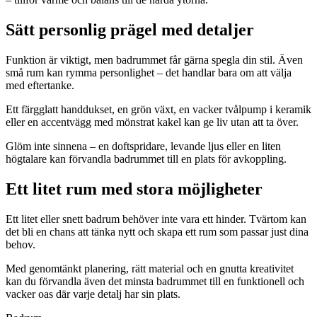
Sätt personlig prägel med detaljer
Funktion är viktigt, men badrummet får gärna spegla din stil. Även
små rum kan rymma personlighet – det handlar bara om att välja
med eftertanke.
Ett färgglatt handdukset, en grön växt, en vacker tvålpump i keramik
eller en accentvägg med mönstrat kakel kan ge liv utan att ta över.
Glöm inte sinnena – en doftspridare, levande ljus eller en liten
högtalare kan förvandla badrummet till en plats för avkoppling.
Ett litet rum med stora möjligheter
Ett litet eller snett badrum behöver inte vara ett hinder. Tvärtom kan
det bli en chans att tänka nytt och skapa ett rum som passar just dina
behov.
Med genomtänkt planering, rätt material och en gnutta kreativitet
kan du förvandla även det minsta badrummet till en funktionell och
vacker oas där varje detalj har sin plats.