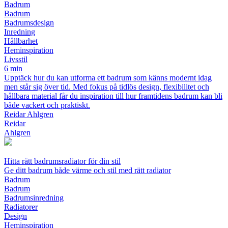
Badrum
Badrum
Badrumsdesign
Inredning
Hållbarhet
Heminspiration
Livsstil
6 min
Upptäck hur du kan utforma ett badrum som känns modernt idag
men står sig över tid. Med fokus på tidlös design, flexibilitet och
hållbara material får du inspiration till hur framtidens badrum kan bli
både vackert och praktiskt.
Reidar Ahlgren
Reidar
Ahlgren
Hitta rätt badrumsradiator för din stil
Ge ditt badrum både värme och stil med rätt radiator
Badrum
Badrum
Badrumsinredning
Radiatorer
Design
Heminspiration