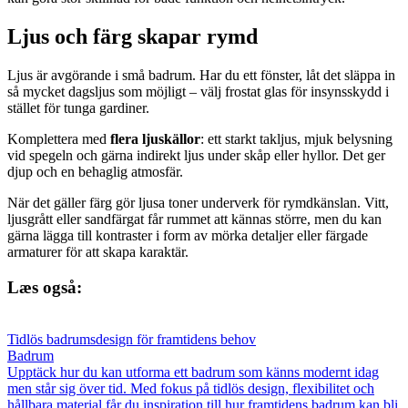
Ljus och färg skapar rymd
Ljus är avgörande i små badrum. Har du ett fönster, låt det släppa in
så mycket dagsljus som möjligt – välj frostat glas för insynsskydd i
stället för tunga gardiner.
Komplettera med
flera ljuskällor
: ett starkt takljus, mjuk belysning
vid spegeln och gärna indirekt ljus under skåp eller hyllor. Det ger
djup och en behaglig atmosfär.
När det gäller färg gör ljusa toner underverk för rymdkänslan. Vitt,
ljusgrått eller sandfärgat får rummet att kännas större, men du kan
gärna lägga till kontraster i form av mörka detaljer eller färgade
armaturer för att skapa karaktär.
Læs også:
Tidlös badrumsdesign för framtidens behov
Badrum
Upptäck hur du kan utforma ett badrum som känns modernt idag
men står sig över tid. Med fokus på tidlös design, flexibilitet och
hållbara material får du inspiration till hur framtidens badrum kan bli