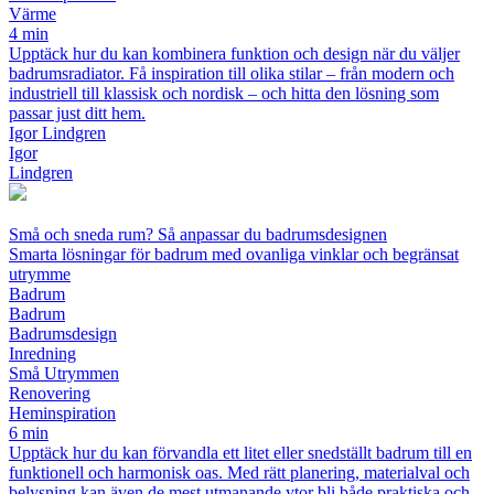
Värme
4 min
Upptäck hur du kan kombinera funktion och design när du väljer
badrumsradiator. Få inspiration till olika stilar – från modern och
industriell till klassisk och nordisk – och hitta den lösning som
passar just ditt hem.
Igor Lindgren
Igor
Lindgren
Små och sneda rum? Så anpassar du badrumsdesignen
Smarta lösningar för badrum med ovanliga vinklar och begränsat
utrymme
Badrum
Badrum
Badrumsdesign
Inredning
Små Utrymmen
Renovering
Heminspiration
6 min
Upptäck hur du kan förvandla ett litet eller snedställt badrum till en
funktionell och harmonisk oas. Med rätt planering, materialval och
belysning kan även de mest utmanande ytor bli både praktiska och