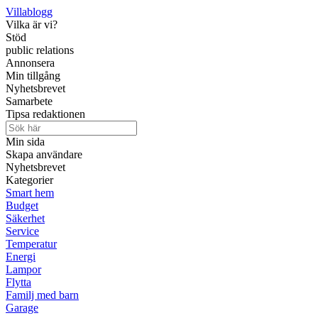
Villablogg
Vilka är vi?
Stöd
public relations
Annonsera
Min tillgång
Nyhetsbrevet
Samarbete
Tipsa redaktionen
Min sida
Skapa användare
Nyhetsbrevet
Kategorier
Smart hem
Budget
Säkerhet
Service
Temperatur
Energi
Lampor
Flytta
Familj med barn
Garage