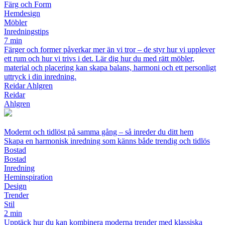
Färg och Form
Hemdesign
Möbler
Inredningstips
7 min
Färger och former påverkar mer än vi tror – de styr hur vi upplever
ett rum och hur vi trivs i det. Lär dig hur du med rätt möbler,
material och placering kan skapa balans, harmoni och ett personligt
uttryck i din inredning.
Reidar Ahlgren
Reidar
Ahlgren
Modernt och tidlöst på samma gång – så inreder du ditt hem
Skapa en harmonisk inredning som känns både trendig och tidlös
Bostad
Bostad
Inredning
Heminspiration
Design
Trender
Stil
2 min
Upptäck hur du kan kombinera moderna trender med klassiska