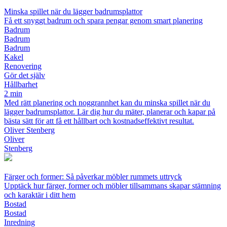
Minska spillet när du lägger badrumsplattor
Få ett snyggt badrum och spara pengar genom smart planering
Badrum
Badrum
Badrum
Kakel
Renovering
Gör det själv
Hållbarhet
2 min
Med rätt planering och noggrannhet kan du minska spillet när du
lägger badrumsplattor. Lär dig hur du mäter, planerar och kapar på
bästa sätt för att få ett hållbart och kostnadseffektivt resultat.
Oliver Stenberg
Oliver
Stenberg
Färger och former: Så påverkar möbler rummets uttryck
Upptäck hur färger, former och möbler tillsammans skapar stämning
och karaktär i ditt hem
Bostad
Bostad
Inredning