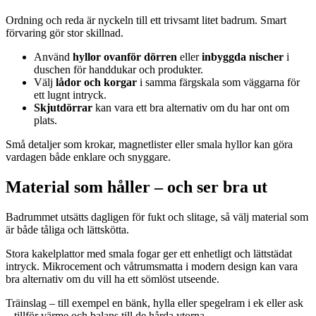
Ordning och reda är nyckeln till ett trivsamt litet badrum. Smart
förvaring gör stor skillnad.
Använd
hyllor ovanför dörren
eller
inbyggda nischer
i
duschen för handdukar och produkter.
Välj
lådor och korgar
i samma färgskala som väggarna för
ett lugnt intryck.
Skjutdörrar
kan vara ett bra alternativ om du har ont om
plats.
Små detaljer som krokar, magnetlister eller smala hyllor kan göra
vardagen både enklare och snyggare.
Material som håller – och ser bra ut
Badrummet utsätts dagligen för fukt och slitage, så välj material som
är både tåliga och lättskötta.
Stora kakelplattor med smala fogar ger ett enhetligt och lättstädat
intryck. Mikrocement och våtrumsmatta i modern design kan vara
bra alternativ om du vill ha ett sömlöst utseende.
Träinslag – till exempel en bänk, hylla eller spegelram i ek eller ask
– tillför värme och balans till de hårda ytorna.