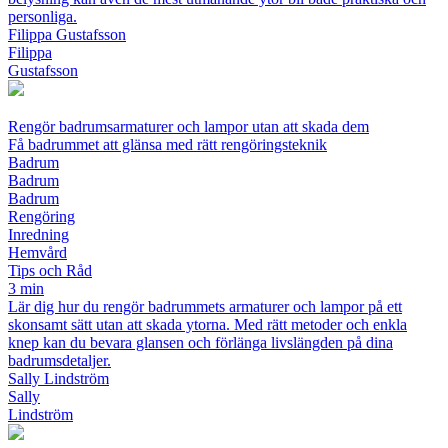
personliga.
Filippa Gustafsson
Filippa
Gustafsson
Rengör badrumsarmaturer och lampor utan att skada dem
Få badrummet att glänsa med rätt rengöringsteknik
Badrum
Badrum
Badrum
Rengöring
Inredning
Hemvård
Tips och Råd
3 min
Lär dig hur du rengör badrummets armaturer och lampor på ett
skonsamt sätt utan att skada ytorna. Med rätt metoder och enkla
knep kan du bevara glansen och förlänga livslängden på dina
badrumsdetaljer.
Sally Lindström
Sally
Lindström