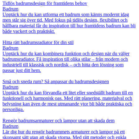
Tidlös badrumsdesign för framtidens behov
Badrum
Upptäck hur du kan utforma ett badrum som känns modernt idag
men står sig över tid. Med fokus på tidlös design, flexibilitet och
hållbara material får du inspiration till hur framtidens badrum kan bli
både vackert och praktiskt.
Hitta rätt badrumsradiator för din stil
Badrum
Upptäck hur du kan kombinera funktion och design när du väljer
badrumsradiator. Få inspiration till olika stilar – från modern och
industriell till klassisk och nordisk – och hitta den lösning som
passar just ditt hem.
Små och sneda rum? Så anpassar du badrumsdesignen
Badrum
Upptäck hur du kan förvandla ett litet eller snedställt badrum till en
funktionell och harmonisk oas. Med rätt planering, materialval och
belysning kan även de mest utmanande ytor bli både praktiska och
personliga.
Rengör badrumsarmaturer och lampor utan att skada dem
Badrum
Lär dig hur du rengör badrummets armaturer och lampor på ett
skonsamt sätt utan att skada ytorna. Med rätt metoder och enkla