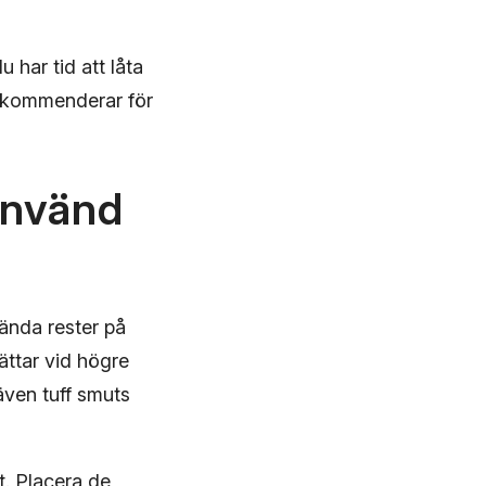
 har tid att låta
rekommenderar för
 använd
rända rester på
ättar vid högre
även tuff smuts
t. Placera de