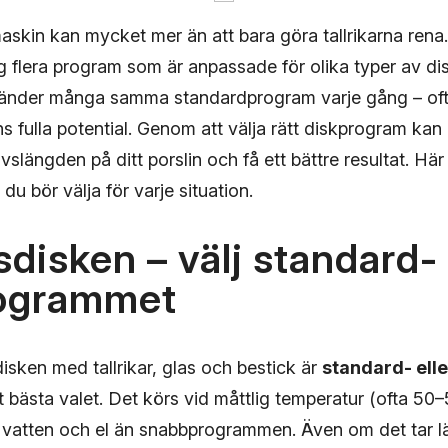
skin kan mycket mer än att bara göra tallrikarna rena.
g flera program som är anpassade för olika typer av di
änder många samma standardprogram varje gång – ofta
s fulla potential. Genom att välja rätt diskprogram ka
ivslängden på ditt porslin och få ett bättre resultat. Hä
m du bör välja för varje situation.
disken – välj standard- 
ogrammet
isken med tallrikar, glas och bestick är
standard- elle
 bästa valet. Det körs vid måttlig temperatur (ofta 50
vatten och el än snabbprogrammen. Även om det tar lä