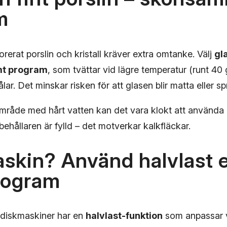
m
orerat porslin och kristall kräver extra omtanke. Välj
gl
t program
, som tvättar vid lägre temperatur (runt 4
lar. Det minskar risken för att glasen blir matta eller sp
område med hårt vatten kan det vara klokt att använda
ltbehållaren är fylld – det motverkar kalkfläckar.
skin? Använd halvlast e
rogram
iskmaskiner har en
halvlast-funktion
som anpassar 