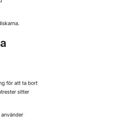
d
diskarna.
ra
 för att ta bort
rester sitter
h använder