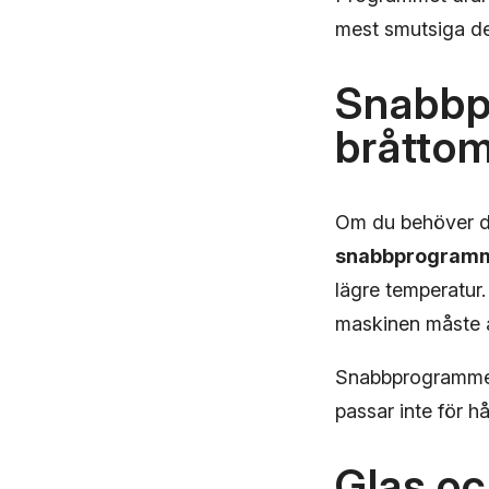
mest smutsiga del
Snabbp
bråtto
Om du behöver dis
snabbprogram
lägre temperatur
maskinen måste 
Snabbprogrammet ä
passar inte för h
Glas oc