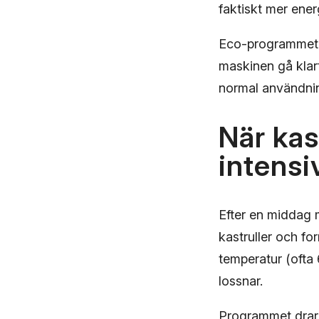
faktiskt mer ene
Eco-programmet pa
maskinen gå klar
normal användni
När kas
intens
Efter en middag m
kastruller och fo
temperatur (ofta 
lossnar.
Programmet drar m