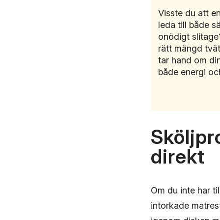
Visste du att e
leda till både s
onödigt slitage
rätt mängd tvät
tar hand om din
både energi oc
Sköljpr
direkt
Om du inte har til
intorkade matres