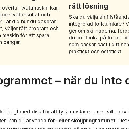
rätt lösning
n överfull tvättmaskin kan
ämre tvättresultat och
Ska du välja en fristående
? Lär dig hur du doserar
integrerad torktumlare? V
t, väljer rätt program och
genom skillnaderna, förd
 maskin för att spara
du bör tänka på för att hi
h pengar.
som passar bäst i ditt he
praktiskt och estetiskt.
ogrammet – när du inte 
lräckligt med disk för att fylla maskinen, men vill undvi
ter, kan du använda
för- eller sköljprogrammet
. Det