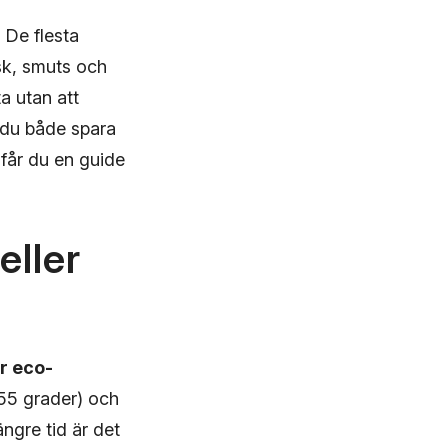
 De flesta
sk, smuts och
 utan att
n du både spara
r får du en guide
eller
r eco-
–55 grader) och
ngre tid är det