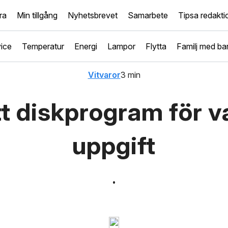
ra
Min tillgång
Nyhetsbrevet
Samarbete
Tipsa redakt
ice
Temperatur
Energi
Lampor
Flytta
Familj med ba
Vitvaror
3 min
t diskprogram för v
uppgift