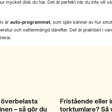
hur mycket disk du har. Det är perfekt när du inte vill vä
tiv är
auto-programmet
, som själv känner av hur smut
eratur och vattenmängd därefter. Det är praktiskt i va
ierar.
 överbelasta
Fristående eller 
nen – så gör du
torktumlare? Så v