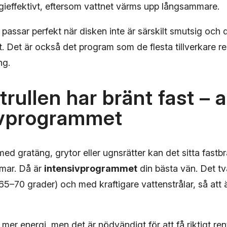
rgieffektivt, eftersom vattnet värms upp långsammare.
ssar perfekt när disken inte är särskilt smutsig och du
t. Det är också det program som de flesta tillverkare 
ng.
trullen har bränt fast –
ivprogrammet
ed gratäng, grytor eller ugnsrätter kan det sitta fastb
rmar. Då är
intensivprogrammet
din bästa vän. Det tv
65–70 grader) och med kraftigare vattenstrålar, så att 
er energi, men det är nödvändigt för att få riktigt ren