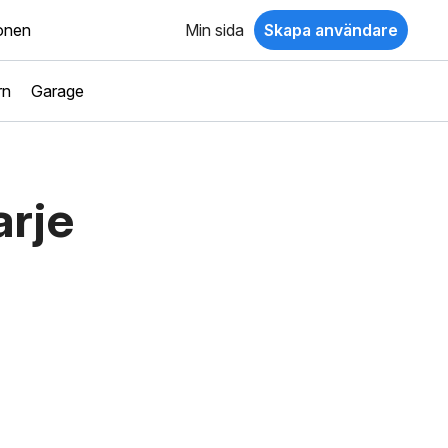
ionen
Min sida
Skapa användare
rn
Garage
arje