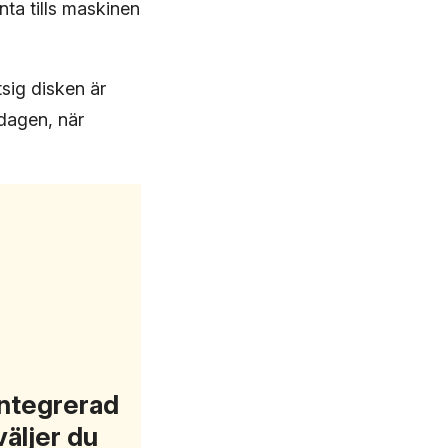
nta tills maskinen
sig disken är
rdagen, när
integrerad
äljer du