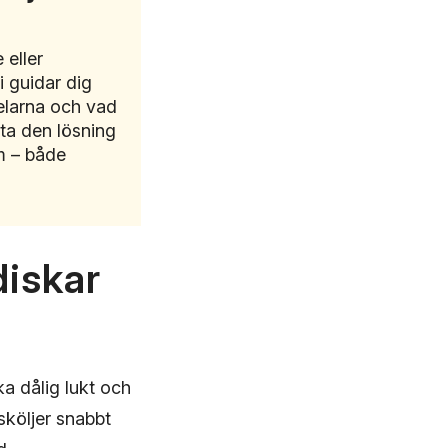
 eller
i guidar dig
elarna och vad
tta den lösning
m – både
diskar
ka dålig lukt och
 sköljer snabbt