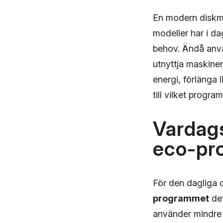
En modern diskma
modeller har i da
behov. Ändå anv
utnyttja maskinen
energi, förlänga l
till vilket progra
Vardags
eco-pr
För den dagliga d
programmet
det
använder mindre 