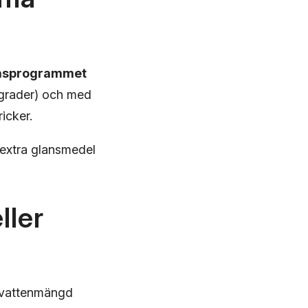
asprogrammet
0 grader) och med
ricker.
 extra glansmedel
ller
vattenmängd