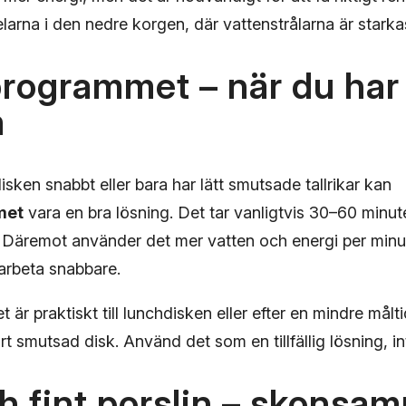
arna i den nedre korgen, där vattenstrålarna är starka
rogrammet – när du har
m
ken snabbt eller bara har lätt smutsade tallrikar kan
met
vara en bra lösning. Det tar vanligtvis 30–60 minute
. Däremot använder det mer vatten och energi per minu
arbeta snabbare.
r praktiskt till lunchdisken eller efter en mindre målt
årt smutsad disk. Använd det som en tillfällig lösning, 
h fint porslin – skonsa