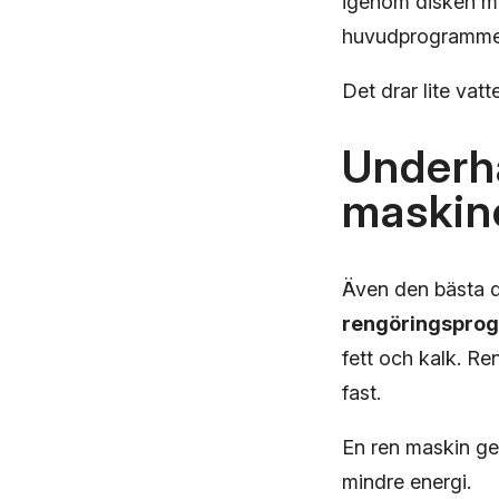
igenom disken me
huvudprogrammet t
Det drar lite vat
Underhå
maskin
Även den bästa d
rengöringspro
fett och kalk. Re
fast.
En ren maskin ger
mindre energi.