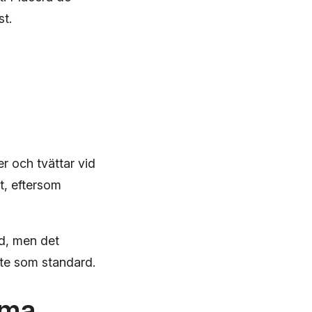
st.
r och tvättar vid
t, eftersom
id, men det
inte som standard.
mma