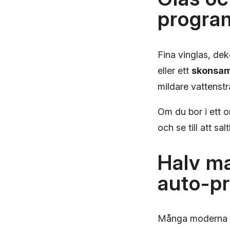
progra
Fina vinglas, dek
eller ett
skonsam
mildare vattenstrå
Om du bor i ett 
och se till att sa
Halv ma
auto-p
Många moderna d