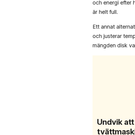
och energi efter 
är helt full.
Ett annat alterna
och justerar temp
mängden disk var
Undvik att
tvättmaski