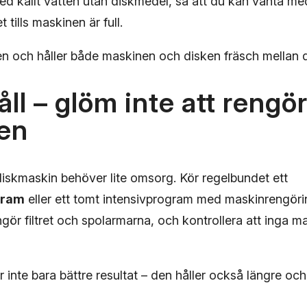
d kallt vatten utan diskmedel, så att du kan vänta me
ills maskinen är full.
ten och håller både maskinen och disken fräsch mellan 
ll – glöm inte att rengö
en
iskmaskin behöver lite omsorg. Kör regelbundet ett
gram
eller ett tomt intensivprogram med maskinrengöring
ngör filtret och spolarmarna, och kontrollera att inga mat
 inte bara bättre resultat – den håller också längre oc