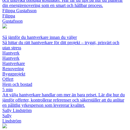
och undvika onödiga kostnader. Här får du tips på hur du planerar
din energirenovering som en smart och hållbar process.
Filippa Gustafsson
Filippa
Gustafsson
Så jämför du hantverkare innan du väljer
Så hittar du rätt hantverkare för ditt projekt – tryggt, prisvärt och
utan stress
Hantverk
Hantverk
Hantverkare
Renovering
Byggprojekt
Offert
Hem och bostad
5 min
Att välja hantverkare handlar om mer än bara priset. Lär dig hur du
jämför offerter, kontrollerar referenser och säkerställer att du anlitar
en pålitlig yrkesperson som levererar kvalitet.
Sally Lindström
Sally
Lindström