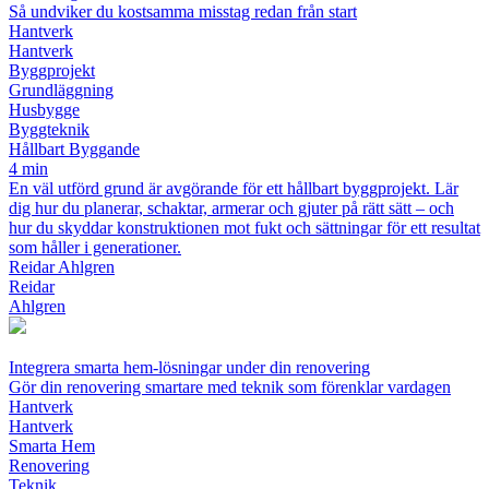
Så undviker du kostsamma misstag redan från start
Hantverk
Hantverk
Byggprojekt
Grundläggning
Husbygge
Byggteknik
Hållbart Byggande
4 min
En väl utförd grund är avgörande för ett hållbart byggprojekt. Lär
dig hur du planerar, schaktar, armerar och gjuter på rätt sätt – och
hur du skyddar konstruktionen mot fukt och sättningar för ett resultat
som håller i generationer.
Reidar Ahlgren
Reidar
Ahlgren
Integrera smarta hem-lösningar under din renovering
Gör din renovering smartare med teknik som förenklar vardagen
Hantverk
Hantverk
Smarta Hem
Renovering
Teknik