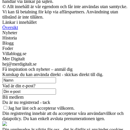
handlar via länkar på sajten.
© Allt innehåll är vår egendom och får inte användas utan samtycke.
Vi kan få betalning för köp via affärspartners. Användning utan
tillstånd är inte tillåten.
Länkar i innehållet
Översikt
Nyheter
Historia
Blogg
Foder
Villablogg.se
Mer Digitalt
hej@merdigitalt.se
Få inspiration och nyheter – anmäl dig
Kunskap du kan använda direkt - skickas direkt till dig.
Vad är din e-post?
Bli medlem
Du är nu registrerad - tack
Jag har läst och accepterar villkoren.
Din registrering innebär att du accepterar våra användarvillkor och
datapolicy. Du kan enkelt avsluta prenumerationen igen.
Din upplevelse är viktig för oss - det är därför vi använder cookies.