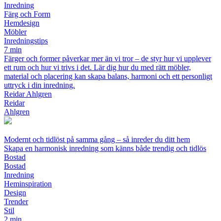
Inredning
Färg och Form
Hemdesign
Möbler
Inredningstips
7 min
Färger och former påverkar mer än vi tror – de styr hur vi upplever
ett rum och hur vi trivs i det. Lär dig hur du med rätt möbler,
material och placering kan skapa balans, harmoni och ett personligt
uttryck i din inredning.
Reidar Ahlgren
Reidar
Ahlgren
Modernt och tidlöst på samma gång – så inreder du ditt hem
Skapa en harmonisk inredning som känns både trendig och tidlös
Bostad
Bostad
Inredning
Heminspiration
Design
Trender
Stil
2 min