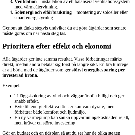
Ventilation
– installation av ett balanserat ventilationssystem
med värmeåtervinning.
Solenergi och elförbrukning
– montering av solceller eller
smart energistyrning.
Genom att tänka stegvis undviker du att göra åtgärder som senare
måste göras om när nästa steg tas.
Prioritera efter effekt och ekonomi
Alla åtgärder ger inte samma resultat. Vissa förbättringar märks
direkt, medan andra betalar sig först på längre sikt. En bra tumregel
är att börja med de åtgärder som ger
störst energibesparing per
investerad krona
.
Exempel:
Tilläggsisolering av vind och väggar är ofta billigt och ger
snabb effekt.
Byte till energieffektiva fönster kan vara dyrare, men
förbättrar både komfort och ljudmiljö.
En ny värmepump kan sänka uppvärmningskostnaden rejält,
men kräver en större investering.
Gör en budget och en tidsplan så att du ser hur de olika stegen