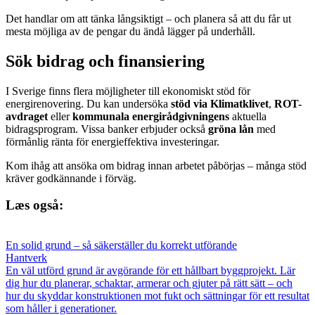
Det handlar om att tänka långsiktigt – och planera så att du får ut
mesta möjliga av de pengar du ändå lägger på underhåll.
Sök bidrag och finansiering
I Sverige finns flera möjligheter till ekonomiskt stöd för
energirenovering. Du kan undersöka
stöd via Klimatklivet
,
ROT-
avdraget
eller
kommunala energirådgivningens
aktuella
bidragsprogram. Vissa banker erbjuder också
gröna lån
med
förmånlig ränta för energieffektiva investeringar.
Kom ihåg att ansöka om bidrag innan arbetet påbörjas – många stöd
kräver godkännande i förväg.
Læs også:
En solid grund – så säkerställer du korrekt utförande
Hantverk
En väl utförd grund är avgörande för ett hållbart byggprojekt. Lär
dig hur du planerar, schaktar, armerar och gjuter på rätt sätt – och
hur du skyddar konstruktionen mot fukt och sättningar för ett resultat
som håller i generationer.