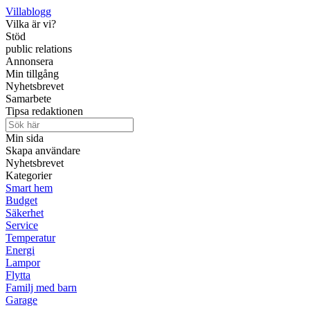
Villablogg
Vilka är vi?
Stöd
public relations
Annonsera
Min tillgång
Nyhetsbrevet
Samarbete
Tipsa redaktionen
Min sida
Skapa användare
Nyhetsbrevet
Kategorier
Smart hem
Budget
Säkerhet
Service
Temperatur
Energi
Lampor
Flytta
Familj med barn
Garage