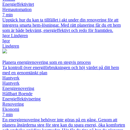
Energieffektivitet
Hemautomation
7 min
Upptäck hur du kan ta tillfället i akt under din renovering för att
integrera smarta hem-lösningar. Med rätt planering får du ett hem
som är både bekvämt, energieffektivt och redo för framtiden.
Igor Lindgren
Igor
Lindgren
Planera energirenovering som en stegvis process
Ta kontroll över energiförbrukningen och höj värdet på ditt hem
med en genomtänkt plan
Hantverk
Hantverk
Energirenovering
Hållbart Boende
Energieffektivisering
Renovering
Ekonomi
7 min
En energirenovering behöver inte göras på en gång. Genom att
planera åtgärderna steg för steg kan du spara energi, öka komforten