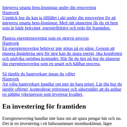
Integrera smarta hem-lösningar under din renovering
Hantverk
Upptäck hur du kan ta tillfället i akt under din renovering för att
integrera smarta hem-lösningar. Med rätt planering får du ett hem
som är både bekvämt, energieffektivt och redo för framtiden.
Planera energirenovering som en stegvis process
Hantverk
En energirenovering behöver inte göras på en gång. Genom att
planera åtgärderna steg för steg kan du spara energi, öka komforten
och undvika onödiga kostnader. Här får du tips på hur du planerar
din energirenovering som en smart och hållbar process.
Så jämför du hantverkare innan du väljer
Hantverk
Att välja hantverkare handlar om mer än bara priset. Lär dig hur du
jämför offerter, kontrollerar referenser och säkerställer att du anlitar
en pålitlig yrkesperson som levererar kvalitet.
En investering för framtiden
Energirenovering handlar inte bara om att spara pengar här och nu.
Det är en investering i ett hälsosammare inomhusklimat, lägre