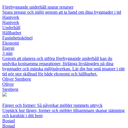
Förebyggande underhåll sparar resurser
Spara pengar och miljö genom att ta hand om dina byggnader i tid
Hantverk
Hantverk
Underhåll
Hållbarhet
Fastighetsskötsel
Ekonomi
Energi
3 min
Genom att planera och utföra förebyggande underhåll kan du
undvika kostsamma reparationer, förlänga livslängden på dina
byggnader och minska miljöpåverkan. Lär dig hur små insatser i rätt
tid gör stor skillnad för både ekonomi och hållbarhet.
Oliver Stenberg
Oliver
Stenberg
Färger och former: Så påverkar möbler rummets uttryck
Upptäck hur färger, former och möbler tillsammans skapar stämning
och karaktär i ditt hem
Bostad
Bostad