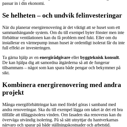
passar in i din ekonomi.
Se helheten – och undvik felinvesteringar
När du planerar energirenovering är det viktigt att se huset som ett
sammanhängande system. Om du till exempel byter fönster men inte
förbättrar ventilationen kan du få problem med fukt. Eller om du
installerar en värmepump innan huset är ordentligt isolerat får du inte
full effekt av investeringen.
Ta gärna hjälp av en
energirådgivare
eller
byggteknisk konsult
.
De kan hjälpa dig att samordna åtgärderna så att de fungerar
tillsammans – något som kan spara både pengar och bekymmer på
sikt.
Kombinera energirenovering med andra
projekt
Många energiförbättringar kan med fördel göras i samband med
andra renoveringar. Ska du till exempel lägga om taket är det ett bra
tillfälle att tilläggsisolera vinden. Om fasaden ska renoveras kan du
överväga utvändig isolering. På så sätt utnyttjar du hantverkarnas
närvaro och sparar på både ställningskostnader och arbetstid.