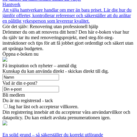
Hantverk
Att välja hantverkare handlar om mer än bara priset. Lär dig hur du
jämför offerter, kontrollerar referenser och säkerställer att du anlitar
en pålitlig yrkesperson som levererar kvalitet.
Gör det själv: Renovering utan professionell hjälp
Drömmer du om att renovera ditt hem? Den här e-boken visar hur
du själv tar itu med renoveringsprojekt, med steg-för-steg-
instruktioner och tips för att få jobbet gjort ordentligt och säkert utan
att spränga budgeten.
Öppna e-boken nu
Få inspiration och nyheter – anmäl dig
Kunskap du kan använda direkt - skickas direkt till dig.
Vad är din e-post?
Bli medlem
Du är nu registrerad - tack
Jag har läst och accepterar villkoren.
Din registrering innebär att du accepterar våra användarvillkor och
datapolicy. Du kan enkelt avsluta prenumerationen igen.
En solid grund – så säkerställer du korrekt utförande