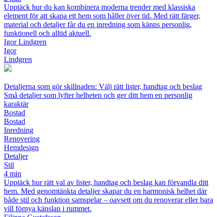
Upptäck hur du kan kombinera moderna trender med klassiska
element för att skapa ett hem som håller över tid. Med rätt färger,
material och detaljer får du en inredning som känns personlig,
funktionell och alltid aktuell.
Igor Lindgren
Igor
Lindgren
Detaljerna som gör skillnaden: Välj rätt lister, handtag och beslag
Små detaljer som lyfter helheten och ger ditt hem en personlig
karaktär
Bostad
Bostad
Inredning
Renovering
Hemdesign
Detaljer
Stil
4 min
Upptäck hur rätt val av lister, handtag och beslag kan förvandla ditt
hem. Med genomtänkta detaljer skapar du en harmonisk helhet där
både stil och funktion samspelar – oavsett om du renoverar eller bara
vill förnya känslan i rummet.