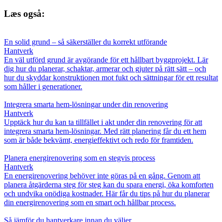
Læs også:
En solid grund – så säkerställer du korrekt utförande
Hantverk
En väl utförd grund är avgörande för ett hållbart byggprojekt. Lär
dig hur du planerar, schaktar, armerar och gjuter på rätt sätt – och
hur du skyddar konstruktionen mot fukt och sättningar för ett resultat
som håller i generationer.
Integrera smarta hem-lösningar under din renovering
Hantverk
Upptäck hur du kan ta tillfället i akt under din renovering för att
integrera smarta hem-lösningar. Med rätt planering får du ett hem
som är både bekvämt, energieffektivt och redo för framtiden.
Planera energirenovering som en stegvis process
Hantverk
En energirenovering behöver inte göras på en gång. Genom att
planera åtgärderna steg för steg kan du spara energi, öka komforten
och undvika onödiga kostnader. Här får du tips på hur du planerar
din energirenovering som en smart och hållbar process.
Så jämför du hantverkare innan du väljer