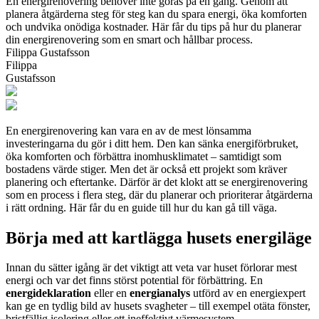
En energirenovering behöver inte göras på en gång. Genom att
planera åtgärderna steg för steg kan du spara energi, öka komforten
och undvika onödiga kostnader. Här får du tips på hur du planerar
din energirenovering som en smart och hållbar process.
Filippa Gustafsson
Filippa
Gustafsson
En energirenovering kan vara en av de mest lönsamma
investeringarna du gör i ditt hem. Den kan sänka energiförbruket,
öka komforten och förbättra inomhusklimatet – samtidigt som
bostadens värde stiger. Men det är också ett projekt som kräver
planering och eftertanke. Därför är det klokt att se energirenovering
som en process i flera steg, där du planerar och prioriterar åtgärderna
i rätt ordning. Här får du en guide till hur du kan gå till väga.
Börja med att kartlägga husets energiläge
Innan du sätter igång är det viktigt att veta var huset förlorar mest
energi och var det finns störst potential för förbättring. En
energideklaration
eller en
energianalys
utförd av en energiexpert
kan ge en tydlig bild av husets svagheter – till exempel otäta fönster,
bristfällig isolering eller ett ineffektivt värmesystem.