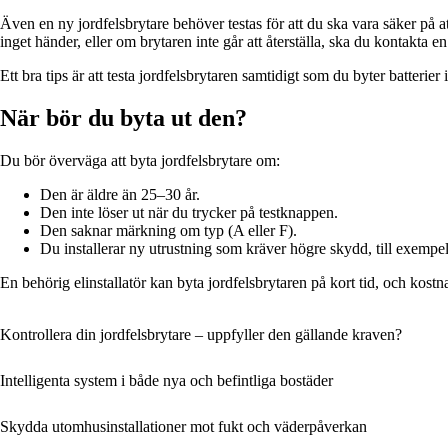
Även en ny jordfelsbrytare behöver testas för att du ska vara säker på a
inget händer, eller om brytaren inte går att återställa, ska du kontakta en
Ett bra tips är att testa jordfelsbrytaren samtidigt som du byter batterier
När bör du byta ut den?
Du bör överväga att byta jordfelsbrytare om:
Den är äldre än 25–30 år.
Den inte löser ut när du trycker på testknappen.
Den saknar märkning om typ (A eller F).
Du installerar ny utrustning som kräver högre skydd, till exempe
En behörig elinstallatör kan byta jordfelsbrytaren på kort tid, och kostn
Kontrollera din jordfelsbrytare – uppfyller den gällande kraven?
Intelligenta system i både nya och befintliga bostäder
Skydda utomhusinstallationer mot fukt och väderpåverkan