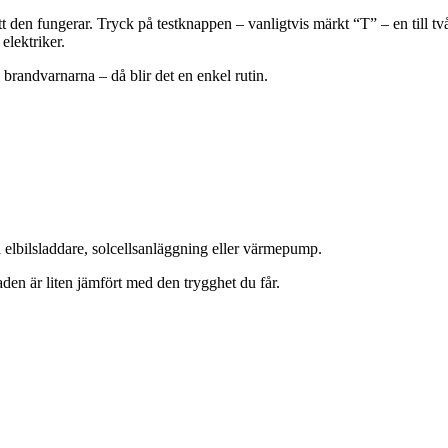
tt den fungerar. Tryck på testknappen – vanligtvis märkt “T” – en till t
 elektriker.
 i brandvarnarna – då blir det en enkel rutin.
l elbilsladdare, solcellsanläggning eller värmepump.
aden är liten jämfört med den trygghet du får.