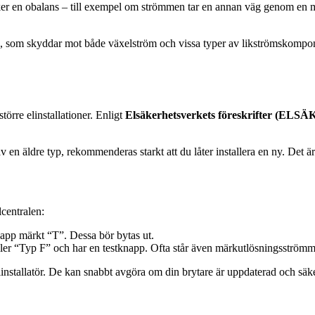
ker en obalans – till exempel om strömmen tar en annan väg genom en m
, som skyddar mot både växelström och vissa typer av likströmskompon
törre elinstallationer. Enligt
Elsäkerhetsverkets föreskrifter (ELSÄ
v en äldre typ, rekommenderas starkt att du låter installera en ny. Det är
lcentralen:
napp märkt “T”. Dessa bör bytas ut.
ler “Typ F” och har en testknapp. Ofta står även märkutlösningsströmm
elinstallatör. De kan snabbt avgöra om din brytare är uppdaterad och säke