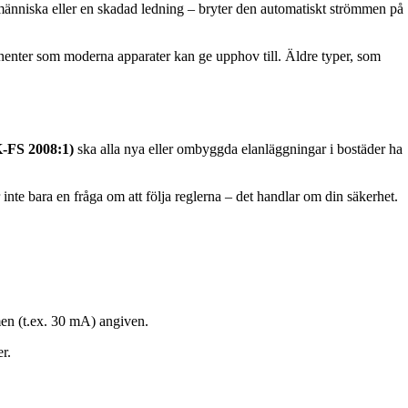
änniska eller en skadad ledning – bryter den automatiskt strömmen på
enter som moderna apparater kan ge upphov till. Äldre typer, som
K-FS 2008:1)
ska alla nya eller ombyggda elanläggningar i bostäder ha
 inte bara en fråga om att följa reglerna – det handlar om din säkerhet.
en (t.ex. 30 mA) angiven.
r.