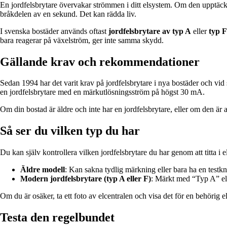
En jordfelsbrytare övervakar strömmen i ditt elsystem. Om den upptäc
bråkdelen av en sekund. Det kan rädda liv.
I svenska bostäder används oftast
jordfelsbrytare av typ A
eller
typ F
bara reagerar på växelström, ger inte samma skydd.
Gällande krav och rekommendationer
Sedan 1994 har det varit krav på jordfelsbrytare i nya bostäder och vid s
en jordfelsbrytare med en märkutlösningsström på högst 30 mA.
Om din bostad är äldre och inte har en jordfelsbrytare, eller om den är a
Så ser du vilken typ du har
Du kan själv kontrollera vilken jordfelsbrytare du har genom att titta i e
Äldre modell
: Kan sakna tydlig märkning eller bara ha en testk
Modern jordfelsbrytare (typ A eller F)
: Märkt med “Typ A” el
Om du är osäker, ta ett foto av elcentralen och visa det för en behörig 
Testa den regelbundet