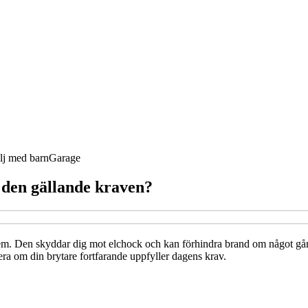
lj med barn
Garage
r den gällande kraven?
hem. Den skyddar dig mot elchock och kan förhindra brand om något går f
lera om din brytare fortfarande uppfyller dagens krav.