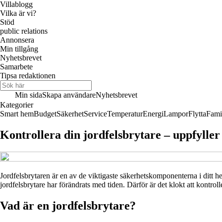
Villablogg
Vilka är vi?
Stöd
public relations
Annonsera
Min tillgång
Nyhetsbrevet
Samarbete
Tipsa redaktionen
Min sida
Skapa användare
Nyhetsbrevet
Kategorier
Smart hem
Budget
Säkerhet
Service
Temperatur
Energi
Lampor
Flytta
Fami
Kontrollera din jordfelsbrytare – uppfylle
Jordfelsbrytaren är en av de viktigaste säkerhetskomponenterna i ditt 
jordfelsbrytare har förändrats med tiden. Därför är det klokt att kontrol
Vad är en jordfelsbrytare?