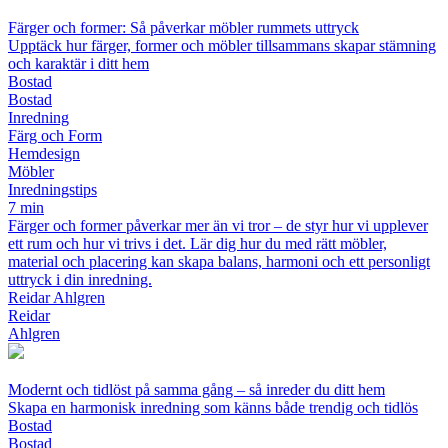
Färger och former: Så påverkar möbler rummets uttryck
Upptäck hur färger, former och möbler tillsammans skapar stämning
och karaktär i ditt hem
Bostad
Bostad
Inredning
Färg och Form
Hemdesign
Möbler
Inredningstips
7 min
Färger och former påverkar mer än vi tror – de styr hur vi upplever
ett rum och hur vi trivs i det. Lär dig hur du med rätt möbler,
material och placering kan skapa balans, harmoni och ett personligt
uttryck i din inredning.
Reidar Ahlgren
Reidar
Ahlgren
Modernt och tidlöst på samma gång – så inreder du ditt hem
Skapa en harmonisk inredning som känns både trendig och tidlös
Bostad
Bostad