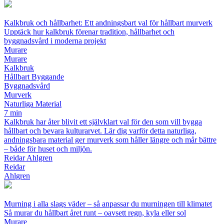
Kalkbruk och hållbarhet: Ett andningsbart val för hållbart murverk
Upptäck hur kalkbruk förenar tradition, hållbarhet och
byggnadsvård i moderna projekt
Murare
Murare
Kalkbruk
Hållbart Byggande
Byggnadsvård
Murverk
Naturliga Material
7 min
Kalkbruk har åter blivit ett självklart val för den som vill bygga
hållbart och bevara kulturarvet. Lär dig varför detta naturliga,
andningsbara material ger murverk som håller längre och mår bättre
– både för huset och miljön.
Reidar Ahlgren
Reidar
Ahlgren
Murning i alla slags väder – så anpassar du murningen till klimatet
Så murar du hållbart året runt – oavsett regn, kyla eller sol
Murare