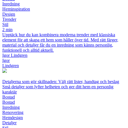
Inredning
Heminspiration
Design
Trender
Stil
2 min
Upptäck hur du kan kombinera moderna trender med klassiska
element för att skapa ett hem som håller över tid. Med rätt färger,
material och detaljer får du en inredning som känns personlig,
funktionell och alltid aktuell.
Igor Lindgren
Igor
Lindgren
Detaljerna som gör skillnaden: Välj rätt lister, handtag och beslag
Små detaljer som lyfter helheten och ger ditt hem en personlig
karaktär
Bostad
Bostad
Inredning
Renovering
Hemdesign
Detaljer
Stil