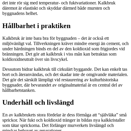
det inte rör sig med temperatur- och fuktvariationer. Kalkbruk
däremot är elastiskt och skyddar därmed både mursten och
byggnadens helhet.
Hållbarhet i praktiken
Kalkbruk är inte bara bra för byggnaden – det är också ett
miljövänligt val. Tillverkningen kräver mindre energi än cement, och
under härdningen binds en del av den koldioxid som frigjordes vid
bränningen. Det gör att kalkbruk i viss mån kan betraktas som
koldioxidneutralt över sin livscykel.
Dessutom bidrar kalkbruk till cirkulärt byggande. Det kan enkelt tas
bort och återanvändas, och det skadar inte de omgivande materialen.
Det gör det särskilt lämpligt vid restaurering av kulturhistoriska
byggnader, där bevarandet av originalmaterial är en central del av
hållbarhetstanken.
Underhåll och livslängd
En av kalkbrukets stora fördelar är dess förmåga att “självläka” små
sprickor. När fukt och koldioxid tränger in bildas nya kalkkristaller
som tätar sprickorna. Det förlänger murverkets livslängd och
minskar behovet av reparationer.