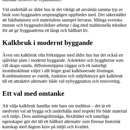
Vid underhåll av äldre hus är det viktigt att använda samma typ av
bruk som byggnaden ursprungligen uppfördes med. Det säkerställer
att fuktbalansen och materialens samspel bevaras. Många svenska
murare och byggnadsvårdare arbetar i dag med traditionella tekniker
för att ge byggnaderna ett långt och hållbart liv.
Kalkbruk i modernt byggande
Även om kalkbruk ofta förknippas med äldre hus har det också en
självklar plats i modernt byggande. Arkitekter och byggherrar som
vill skapa sunda, diffusionsöppna väggar och ett naturligt
inomhusklimat väljer i allt högre grad kalkbaserade lösningar.
Kombinationen av estetik, funktion och miljöhänsyn gör kalkbruk
till ett attraktivt alternativ både vid nybyggnation och renovering.
Ett val med omtanke
Att välja kalkbruk handlar inte bara om tradition – det är ett
medvetet val att bygga och underhålla med respekt för både material
och miljö. Dess andningsförmåga, flexibilitet och naturliga
egenskaper gör det till ett hållbart alternativ som förenar historisk
kunskap med dagens krav på miljö och kvalitet.