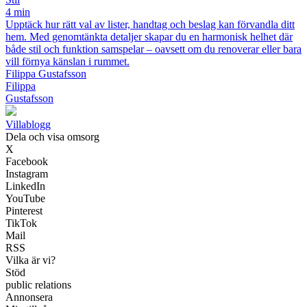
4 min
Upptäck hur rätt val av lister, handtag och beslag kan förvandla ditt
hem. Med genomtänkta detaljer skapar du en harmonisk helhet där
både stil och funktion samspelar – oavsett om du renoverar eller bara
vill förnya känslan i rummet.
Filippa Gustafsson
Filippa
Gustafsson
Villablogg
Dela och visa omsorg
X
Facebook
Instagram
LinkedIn
YouTube
Pinterest
TikTok
Mail
RSS
Vilka är vi?
Stöd
public relations
Annonsera