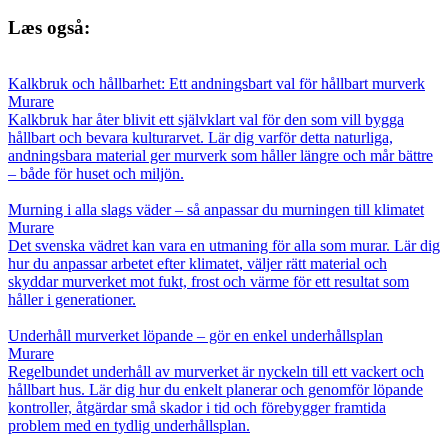
Læs også:
Kalkbruk och hållbarhet: Ett andningsbart val för hållbart murverk
Murare
Kalkbruk har åter blivit ett självklart val för den som vill bygga
hållbart och bevara kulturarvet. Lär dig varför detta naturliga,
andningsbara material ger murverk som håller längre och mår bättre
– både för huset och miljön.
Murning i alla slags väder – så anpassar du murningen till klimatet
Murare
Det svenska vädret kan vara en utmaning för alla som murar. Lär dig
hur du anpassar arbetet efter klimatet, väljer rätt material och
skyddar murverket mot fukt, frost och värme för ett resultat som
håller i generationer.
Underhåll murverket löpande – gör en enkel underhållsplan
Murare
Regelbundet underhåll av murverket är nyckeln till ett vackert och
hållbart hus. Lär dig hur du enkelt planerar och genomför löpande
kontroller, åtgärdar små skador i tid och förebygger framtida
problem med en tydlig underhållsplan.