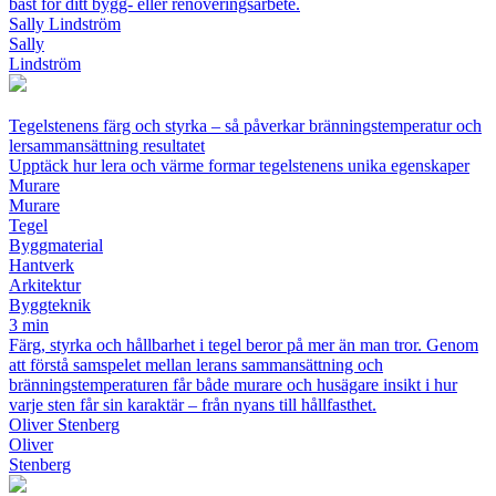
bäst för ditt bygg- eller renoveringsarbete.
Sally Lindström
Sally
Lindström
Tegelstenens färg och styrka – så påverkar bränningstemperatur och
lersammansättning resultatet
Upptäck hur lera och värme formar tegelstenens unika egenskaper
Murare
Murare
Tegel
Byggmaterial
Hantverk
Arkitektur
Byggteknik
3 min
Färg, styrka och hållbarhet i tegel beror på mer än man tror. Genom
att förstå samspelet mellan lerans sammansättning och
bränningstemperaturen får både murare och husägare insikt i hur
varje sten får sin karaktär – från nyans till hållfasthet.
Oliver Stenberg
Oliver
Stenberg