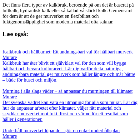
Det finns flera typer av kalkbruk, beroende på om det är baserat på
luftkalk, hydraulisk kalk eller så kallad våtsläckt kalk. Gemensamt
för dem är att de ger murverket en flexibilitet och
fuktgenomsläpplighet som moderna material ofta saknar.
Læs også:
Kalkbruk och hållbarhet: Ett andningsbart val för hållbart murverk
Murare
Kalkbruk har åter blivit ett självklart val för den som vill bygga
hållbart och bevara kulturarvet. Lär dig varför detta naturliga,
andningsbara material ger murverk som håller längre och mår bättre
– både för huset och miljön.
Murning i alla slags väder – så anpassar du murningen till klimatet
Murare
Det svenska vädret kan vara en utmaning för alla som murar. Lär dig
hur du anpassar arbetet efter klimatet, väljer rätt material och
skyddar murverket mot fukt, frost och värme för ett resultat som
håller i generationer.
Underhåll murverket löpande – gör en enkel underhållsplan
Murare