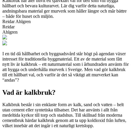
Kalkbruk har åter blivit ett självklart val för den som vill bygga
hållbart och bevara kulturarvet. Lär dig varför detta naturliga,
andningsbara material ger murverk som håller längre och mår bättre
– både för huset och miljön.
Reidar Ahlgren
Reidar
Ahlgren
I en tid då hållbarhet och byggnadsvård står högt på agendan växer
intresset för traditionella byggmaterial. Ett av de material som fått
nytt liv är kalkbruk – ett naturmaterial som i århundraden använts för
att bygga och underhålla murverk i Sverige. Men vad gör kalkbruk
till ett hållbart val, och varför är det så viktigt att murverket kan
“andas”?
Vad är kalkbruk?
Kalkbruk består i sin enklaste form av kalk, sand och vatten – helt
utan cement eller syntetiska tillsatser. Det har använts i allt från
medeltida kyrkor till torp och stadshus. Till skillnad från moderna
cementbruk härdar kalkbruk genom att ta upp koldioxid från luften,
vilket innebär att det ingår i ett naturligt kretslopp.