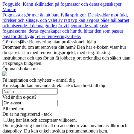
Fogguide: Känn skillnaden på fogmassor och deras egenskaper
Murare
Fogmassor gör mer än att bara fylla springor. De skyddar mot fukt,
rörelser och slitage, och valet av rätt typ kan avgöra både hållbarhet
och utseende. I denna guide går vi igenom de vanligaste
fogmassorna, deras egenskaper och hur du hittar den som passar
bäst för ditt bygg- eller renoveringsarbete.
Gör det själv: Renovering utan professionell hjälp
Drömmer du om att renovera ditt hem? Den här e-boken visar hur
du själv tar itu med renoveringsprojekt, med steg-för-steg-
instruktioner och tips för att få jobbet gjort ordentligt och säkert utan
att spränga budgeten.
Öppna e-boken nu
Få inspiration och nyheter – anmäl dig
Kunskap du kan använda direkt - skickas direkt till dig.
Vad är din e-post?
Bli medlem
Du är nu registrerad - tack
Jag har läst och accepterar villkoren.
Din registrering innebär att du accepterar våra användarvillkor och
datapolicy. Du kan enkelt avsluta prenumerationen igen.