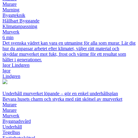
Murare
Murning
Byggteknik
Hållbart Byggande
Klimatanpassning
Murverk
6 min
Det svenska vädret kan vara en utmaning för alla som murar. Lär dig
hur du anpassar arbetet efter klimatet, väljer rätt material och
skyddar murverket mot fukt, frost och värme för ett resultat som
håller i generationer.
Igor Lindgren
Igor
Lindgren
Underhåll murverket löpande – gör en enkel underhållsplan
Bevara husets charm och styrka med rätt skötsel av murverket
Murare
Murare
Murverk
Byggnadsvård
Underhåll
Tegelhus
Fastighetsskötsel