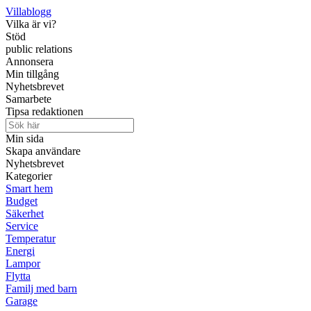
Villablogg
Vilka är vi?
Stöd
public relations
Annonsera
Min tillgång
Nyhetsbrevet
Samarbete
Tipsa redaktionen
Min sida
Skapa användare
Nyhetsbrevet
Kategorier
Smart hem
Budget
Säkerhet
Service
Temperatur
Energi
Lampor
Flytta
Familj med barn
Garage