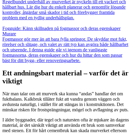
Regelbundet underhåll av murverket är nyckeln till ett vackert och
hållbart hus. Lär dig hur du enkelt planerar och genomför löpande
kontroller, åtgärdar små skador i tid och förebygger framtida
problem med en tydlig underhållsplan.
Fogguide: Känn skillnaden på fogmassor och deras egenskaper
Murare
Fogmassor gör mer än att bara fylla springor. De skyddar mot fukt,
rörelser och slitage, och valet av rätt typ kan avgöra både hållbarhet
och utseende. I denna guide går vi igenom de vanligaste
fogmassorna, deras egenskaper och hur du hittar den som passar
bäst för ditt bygg- eller renoveringsarbete.
Ett andningsbart material – varför det är
viktigt
När man talar om att murverk ska kunna “andas” handlar det om
fuktbalans. Kalkbruk tillåter fukt att vandra genom väggen och
avdunsta naturligt, i stället för att stängas in i konstruktionen. Det
minskar risken för frostsprängningar, mögel och avflagning av puts.
I äldre byggnader, där tegel och natursten ofta är mjukare än dagens
material, är det särskilt viktigt att använda ett bruk som samverkar
med stenen. Ett för hårt cementbruk kan skada murverket eftersom