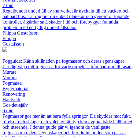
7 min
Regelbundet underhåll av murverket är nyckeln till ett vackert och
hållbart hus. Lär dig hur du enkelt planerar och genomför löpande
kontroller, åtgärdar små skador i tid och förebygger framtida
problem med en tydlig underhållsplan.
Filippa Gustafsson
Filippa
Gustafsson
Fogguide: Känn skillnaden på fogmassor och deras egenskaper
Lär dig välja rätt fogmassa för varje projekt – från badrum till fasad
Murare
Murare
Fogmassa
Byggmaterial
Renovering
Hantverk
Gör-det-själv
6 min
Fogmassor gör mer än att bara fylla springor. De skyddar mot fukt,
rörelser och slitage, och valet av rätt typ kan avgöra både hållbarhet
och utseende. I denna guide går vi igenom de vanligaste
fogmassorna, deras egenskaper och hur du hittar den som passar