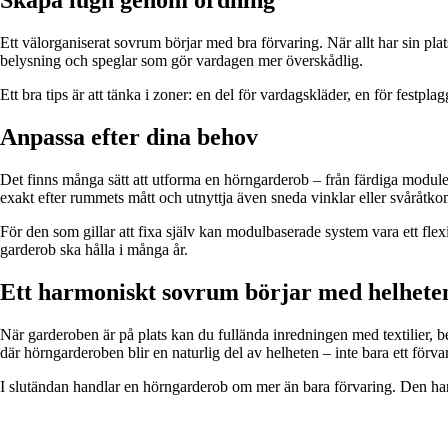
Skapa lugn genom ordning
Ett välorganiserat sovrum börjar med bra förvaring. När allt har sin pl
belysning och speglar som gör vardagen mer överskådlig.
Ett bra tips är att tänka i zoner: en del för vardagskläder, en för festp
Anpassa efter dina behov
Det finns många sätt att utforma en hörngarderob – från färdiga module
exakt efter rummets mått och utnyttja även sneda vinklar eller svåråtko
För den som gillar att fixa själv kan modulbaserade system vara ett flexi
garderob ska hålla i många år.
Ett harmoniskt sovrum börjar med helhete
När garderoben är på plats kan du fullända inredningen med textilier, 
där hörngarderoben blir en naturlig del av helheten – inte bara ett för
I slutändan handlar en hörngarderob om mer än bara förvaring. Den hand