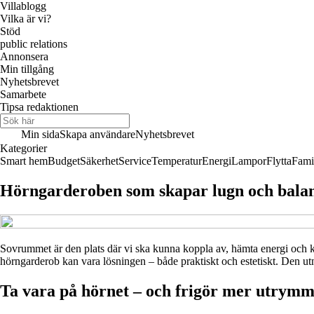
Villablogg
Vilka är vi?
Stöd
public relations
Annonsera
Min tillgång
Nyhetsbrevet
Samarbete
Tipsa redaktionen
Min sida
Skapa användare
Nyhetsbrevet
Kategorier
Smart hem
Budget
Säkerhet
Service
Temperatur
Energi
Lampor
Flytta
Fami
Hörngarderoben som skapar lugn och bala
Sovrummet är den plats där vi ska kunna koppla av, hämta energi och k
hörngarderob kan vara lösningen – både praktiskt och estetiskt. Den utnyt
Ta vara på hörnet – och frigör mer utrym