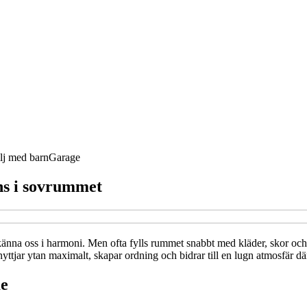
lj med barn
Garage
ns i sovrummet
änna oss i harmoni. Men ofta fylls rummet snabbt med kläder, skor och 
tjar ytan maximalt, skapar ordning och bidrar till en lugn atmosfär där a
me