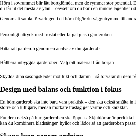
Hörn i sovrummet blir lätt bortglömda, men de rymmer stor potential. 
du får ut det mesta av ytan – oavsett om du bor i en mindre lägenhet i s
Genom att samla förvaringen i ett hörn frigör du väggutrymme till andra 
Personligt uttryck med frostat eller färgat glas i garderoben
Hitta rätt garderob genom en analys av din garderob
Hållbara inbyggda garderober: Välj rätt material från början
Skydda dina säsongskläder mot fukt och damm – så förvarar du dem på 
Design med balans och funktion i fokus
En hörngarderob ska inte bara vara praktisk – den ska också smälta in i
större och luftigare, medan mörkare träslag ger värme och karaktär.
Fundera också på hur garderoben ska öppnas. Skjutdörrar är perfekta i m
kan du kombinera klädstänger, hyllor och lådor så att garderoben passar