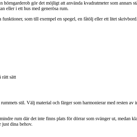
En hörngarderob gör det möjligt att använda kvadratmeter som annars st
tan eller i ett hus med generösa rum.
funktioner, som till exempel en spegel, en fåtölj eller ett litet skrivbo
rätt sätt
 rummets stil. Välj material och färger som harmonierar med resten av i
indre rum där det inte finns plats för dörrar som svänger ut, medan klas
 just dina behov.