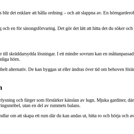
ats blir det enklare att hålla ordning – och att slappna av. En hörngard
lagg och en för säsongsförvaring. Det gör det lätt att hitta det du söker 
r till skräddarsydda lösningar. I ett mindre sovrum kan en måttanpassa
mliga hörn.
belt alternativ. De kan byggas ut eller ändras över tid om behoven föränd
n
belysning och färger som förstärker känslan av lugn. Mjuka gardiner, d
varingsmöbel, utan en del av rummets balans.
lar om att skapa ett rum där du kan andas ut, hitta ro och börja och a