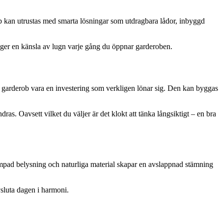
erob kan utrustas med smarta lösningar som utdragbara lådor, inbyggd
och ger en känsla av lugn varje gång du öppnar garderoben.
d garderob vara en investering som verkligen lönar sig. Den kan byggas
ras. Oavsett vilket du väljer är det klokt att tänka långsiktigt – en bra
ämpad belysning och naturliga material skapar en avslappnad stämning
vsluta dagen i harmoni.