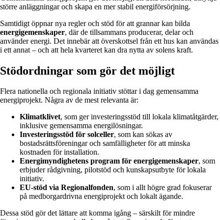
större anläggningar och skapa en mer stabil energiförsörjning.
Samtidigt öppnar nya regler och stöd för att grannar kan bilda
energigemenskaper
, där de tillsammans producerar, delar och
använder energi. Det innebär att överskottsel från ett hus kan användas
i ett annat – och att hela kvarteret kan dra nytta av solens kraft.
Stödordningar som gör det möjligt
Flera nationella och regionala initiativ stöttar i dag gemensamma
energiprojekt. Några av de mest relevanta är:
Klimatklivet
, som ger investeringsstöd till lokala klimatåtgärder,
inklusive gemensamma energilösningar.
Investeringsstöd för solceller
, som kan sökas av
bostadsrättsföreningar och samfälligheter för att minska
kostnaden för installation.
Energimyndighetens program för energigemenskaper
, som
erbjuder rådgivning, pilotstöd och kunskapsutbyte för lokala
initiativ.
EU-stöd via Regionalfonden
, som i allt högre grad fokuserar
på medborgardrivna energiprojekt och lokalt ägande.
Dessa stöd gör det lättare att komma igång – särskilt för mindre