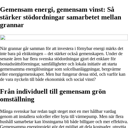
Gemensam energi, gemensam vinst: Så
stärker stödordningar samarbetet mellan
grannar
När grannar går samman för att investera i förnybar energi märks det
inte bara på elräkningen – det stärker också gemenskapen. Under de
senaste åren har flera svenska stödordningar gjort det enklare för
bostadsrättsföreningar, samfälligheter och lokala initiativ att starta
gemensamma energilösningar som solcellsanläggningar, bergvärme
eller energigemenskaper. Men hur fungerar dessa stöd, och varför kan
de vara nyckeln till både ekonomisk och social vinst?
Från individuell till gemensam grön
omställning
Många svenskar har redan tagit steget mot en mer hållbar vardag
genom att installera solceller eller byta till värmepump. Men när flera
hushåll samarbetar kan lösningarna bli både billigare och mer effektiva.
Gemensamma energiprojekt gör det möjligt att dela kostnader, utnyttja