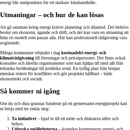
energi blir startpunkten för ett starkare lokalsamhälle.
Utmaningar – och hur de kan lösas
Att gå samman kring energi kräver planering och tålamod. Det behövs
beslut om ekonomi, ägande och drift, och det kan vara en utmaning att
hitta en modell som passar alla. Här kan professionell rådgivning vara
avgörande.
Många kommuner erbjuder i dag
kostnadsfri energi- och
klimatrådgivning
till föreningar och privatpersoner. Det finns också
konsulter och ideella organisationer som kan hjälpa till med allt från
tekniska beräkningar till juridiska avtal. En tydlig plan från början
minskar risken för konflikter och gör projektet hållbart – både
ekonomiskt och socialt.
Så kommer ni igång
Om du och dina grannar funderar på ett gemensamt energiprojekt kan
ni börja med tre enkla steg:
Ta initiativet
– bjud in till ett möte och diskutera idéer och
behov.
Utforska möjligheterna
– kontakta kommunens energi- och