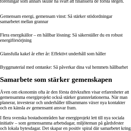
föreningar som annars skulle ha svårt att finansiera de första stegen.
Gemensam energi, gemensam vinst: Så stärker stödordningar
samarbetet mellan grannar
Flera energikällor – en hållbar lösning: Så säkerställer du en robust
energiförsörjning
Glansfulla kakel år efter år: Effektivt underhåll som håller
Byggmaterial med omtanke: Så påverkar dina val hemmets hållbarhet
Samarbete som stärker gemenskapen
Även om ekonomin ofta är den första drivkraften visar erfarenheter att
gemensamma energiprojekt också stärker grannrelationerna. När man
planerar, investerar och underhåller tillsammans växer nya kontakter
och en känsla av gemensamt ansvar fram.
I flera svenska bostadsområden har energiprojekt lett till nya sociala
initiativ – som gemensamma arbetsdagar, miljöteman på gårdsfester
och lokala bytesdagar. Det skapar en positiv spiral där samarbetet kring