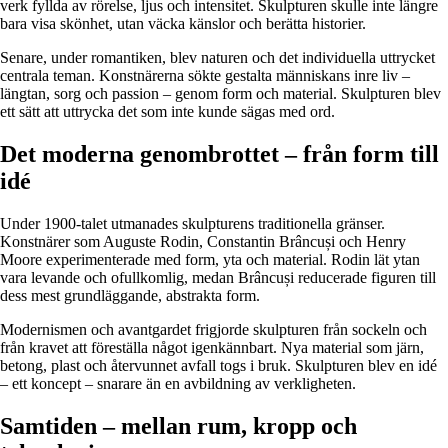
verk fyllda av rörelse, ljus och intensitet. Skulpturen skulle inte längre
bara visa skönhet, utan väcka känslor och berätta historier.
Senare, under romantiken, blev naturen och det individuella uttrycket
centrala teman. Konstnärerna sökte gestalta människans inre liv –
längtan, sorg och passion – genom form och material. Skulpturen blev
ett sätt att uttrycka det som inte kunde sägas med ord.
Det moderna genombrottet – från form till
idé
Under 1900-talet utmanades skulpturens traditionella gränser.
Konstnärer som Auguste Rodin, Constantin Brâncuși och Henry
Moore experimenterade med form, yta och material. Rodin lät ytan
vara levande och ofullkomlig, medan Brâncuși reducerade figuren till
dess mest grundläggande, abstrakta form.
Modernismen och avantgardet frigjorde skulpturen från sockeln och
från kravet att föreställa något igenkännbart. Nya material som järn,
betong, plast och återvunnet avfall togs i bruk. Skulpturen blev en idé
– ett koncept – snarare än en avbildning av verkligheten.
Samtiden – mellan rum, kropp och