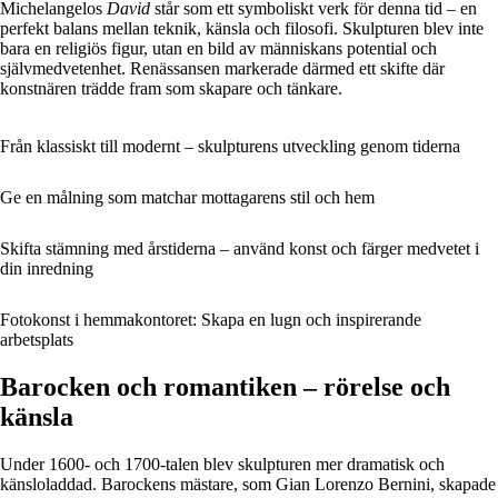
Michelangelos
David
står som ett symboliskt verk för denna tid – en
perfekt balans mellan teknik, känsla och filosofi. Skulpturen blev inte
bara en religiös figur, utan en bild av människans potential och
självmedvetenhet. Renässansen markerade därmed ett skifte där
konstnären trädde fram som skapare och tänkare.
Från klassiskt till modernt – skulpturens utveckling genom tiderna
Ge en målning som matchar mottagarens stil och hem
Skifta stämning med årstiderna – använd konst och färger medvetet i
din inredning
Fotokonst i hemmakontoret: Skapa en lugn och inspirerande
arbetsplats
Barocken och romantiken – rörelse och
känsla
Under 1600- och 1700-talen blev skulpturen mer dramatisk och
känsloladdad. Barockens mästare, som Gian Lorenzo Bernini, skapade