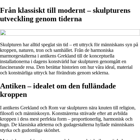
Från klassiskt till modernt – skulpturens
utveckling genom tiderna
Skulpturen har alltid speglat sin tid – ett uttryck för människans syn på
kroppen, naturen, tron och samhället. Från de harmoniska
marmorgestalterna i antikens Grekland till de konceptuella
installationerna i dagens konstvärld har skulpturen genomgått en
fascinerande resa. Den berättar historien om hur våra ideal, material
och konstnärliga uttryck har förändrats genom seklerna.
Antiken – idealet om den fulländade
kroppen
I antikens Grekland och Rom var skulpturen nära knuten till religion,
filosofi och människosyn. Konstnärerna strävade efter att avbilda
kroppen i dess mest perfekta form – proportionerlig, harmonisk och
lugn. De klassiska atleterna och gudagestalterna hyllade människans
styrka och gudomliga skönhet.