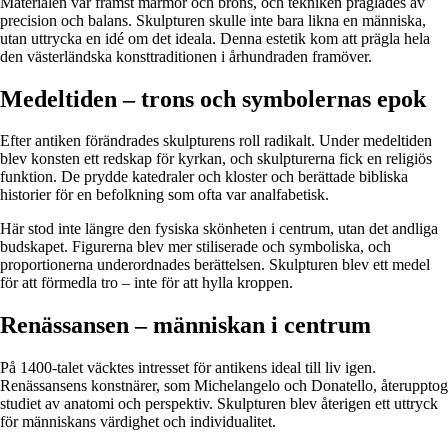
Materialen var främst marmor och brons, och tekniken präglades av
precision och balans. Skulpturen skulle inte bara likna en människa,
utan uttrycka en idé om det ideala. Denna estetik kom att prägla hela
den västerländska konsttraditionen i århundraden framöver.
Medeltiden – trons och symbolernas epok
Efter antiken förändrades skulpturens roll radikalt. Under medeltiden
blev konsten ett redskap för kyrkan, och skulpturerna fick en religiös
funktion. De prydde katedraler och kloster och berättade bibliska
historier för en befolkning som ofta var analfabetisk.
Här stod inte längre den fysiska skönheten i centrum, utan det andliga
budskapet. Figurerna blev mer stiliserade och symboliska, och
proportionerna underordnades berättelsen. Skulpturen blev ett medel
för att förmedla tro – inte för att hylla kroppen.
Renässansen – människan i centrum
På 1400-talet väcktes intresset för antikens ideal till liv igen.
Renässansens konstnärer, som Michelangelo och Donatello, återupptog
studiet av anatomi och perspektiv. Skulpturen blev återigen ett uttryck
för människans värdighet och individualitet.