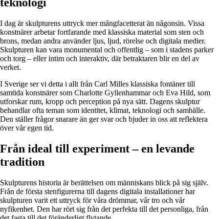
teknologi
I dag är skulpturens uttryck mer mångfacetterat än någonsin. Vissa
konstnärer arbetar fortfarande med klassiska material som sten och
brons, medan andra använder ljus, ljud, rörelse och digitala medier.
Skulpturen kan vara monumental och offentlig – som i stadens parker
och torg – eller intim och interaktiv, där betraktaren blir en del av
verket.
I Sverige ser vi detta i allt från Carl Milles klassiska fontäner till
samtida konstnärer som Charlotte Gyllenhammar och Eva Hild, som
utforskar rum, kropp och perception på nya sätt. Dagens skulptur
behandlar ofta teman som identitet, klimat, teknologi och samhälle.
Den ställer frågor snarare än ger svar och bjuder in oss att reflektera
över vår egen tid.
Från ideal till experiment – en levande
tradition
Skulpturens historia är berättelsen om människans blick på sig själv.
Från de första stenfigurerna till dagens digitala installationer har
skulpturen varit ett uttryck för våra drömmar, vår tro och vår
nyfikenhet. Den har rört sig från det perfekta till det personliga, från
det fasta till det föränderligt flytande.