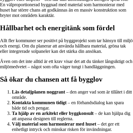
En välproportionerad byggnad med material som harmonierar med
huset har större chans att godkännas än en massiv konstruktion som
bryter mot områdets karaktär.
Hållbarhet och energitänk som fördel
Allt fler kommuner ser positivt på byggprojekt som tar hänsyn till miljö
och energi. Om du planerar att använda hållbara material, gröna tak
eller integrerade solpaneler kan det stärka din ansökan.
Även om det inte alltid är ett krav visar det att du tänker långsiktigt och
miljömedvetet – något som ofta väger tungt i handläggningen.
Så ökar du chansen att få bygglov
Läs detaljplanen noggrant
– den anger vad som är tillåtet i ditt
område.
Kontakta kommunen tidigt
– en förhandsdialog kan spara
både tid och pengar.
Ta hjälp av en arkitekt eller byggkonsult
– de kan hjälpa dig
att anpassa designen till reglerna.
Välj material som harmonierar med huset
– det ger ett
enhetligt intryck och minskar risken för invändningar.