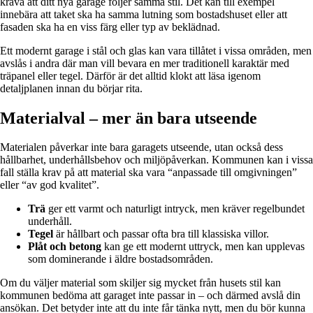
kräva att ditt nya garage följer samma stil. Det kan till exempel
innebära att taket ska ha samma lutning som bostadshuset eller att
fasaden ska ha en viss färg eller typ av beklädnad.
Ett modernt garage i stål och glas kan vara tillåtet i vissa områden, men
avslås i andra där man vill bevara en mer traditionell karaktär med
träpanel eller tegel. Därför är det alltid klokt att läsa igenom
detaljplanen innan du börjar rita.
Materialval – mer än bara utseende
Materialen påverkar inte bara garagets utseende, utan också dess
hållbarhet, underhållsbehov och miljöpåverkan. Kommunen kan i vissa
fall ställa krav på att material ska vara “anpassade till omgivningen”
eller “av god kvalitet”.
Trä
ger ett varmt och naturligt intryck, men kräver regelbundet
underhåll.
Tegel
är hållbart och passar ofta bra till klassiska villor.
Plåt och betong
kan ge ett modernt uttryck, men kan upplevas
som dominerande i äldre bostadsområden.
Om du väljer material som skiljer sig mycket från husets stil kan
kommunen bedöma att garaget inte passar in – och därmed avslå din
ansökan. Det betyder inte att du inte får tänka nytt, men du bör kunna