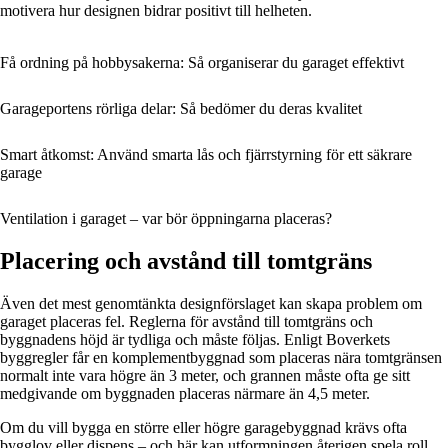
motivera hur designen bidrar positivt till helheten.
Få ordning på hobbysakerna: Så organiserar du garaget effektivt
Garageportens rörliga delar: Så bedömer du deras kvalitet
Smart åtkomst: Använd smarta lås och fjärrstyrning för ett säkrare
garage
Ventilation i garaget – var bör öppningarna placeras?
Placering och avstånd till tomtgräns
Även det mest genomtänkta designförslaget kan skapa problem om
garaget placeras fel. Reglerna för avstånd till tomtgräns och
byggnadens höjd är tydliga och måste följas. Enligt Boverkets
byggregler får en komplementbyggnad som placeras nära tomtgränsen
normalt inte vara högre än 3 meter, och grannen måste ofta ge sitt
medgivande om byggnaden placeras närmare än 4,5 meter.
Om du vill bygga en större eller högre garagebyggnad krävs ofta
bygglov eller dispens – och här kan utformningen återigen spela roll.